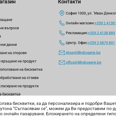
агазин
Контакти
София 1000, ул. "Иван Денкогл
плащане
Онлайн магазин:
+359 2 4138
ни въпроси
Рекламация:
+359 2 4138 889
я
Центр. Офис:
+359 2 9879 891
чни данни
shop@lillydrogerie.bg
ане на спорове
 връщане на продукт
office@lillydrogerie.bg
използване на бисквитки
обработване на отзиви
класиране на продукти
а бисквитки
зползва бисквитки, за да персонализира и подобри Ваш
бутона “Съгласявам се”, можем да Ви предоставим по-
о онлайн пазаруване. Блокирането на определени тип