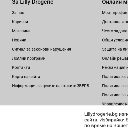
За Lilly Drogerie
Онлайн м
За нас
Моят профил
Кариери
Доставка и 
Магазини
Често задава
Новини
Общи услови
Сигнал за законови нарушения
Защита на ли
Лоялни програми
Онлайн решав
Контакти
Рекламация и
Карта на сайта
Политика за 
Информация за цените на стоките ЗВЕРБ
Политика за 
Политика за 
Управление н
Lillydrogerie.bg и
сайта. Избирайки 
по време на Вашет