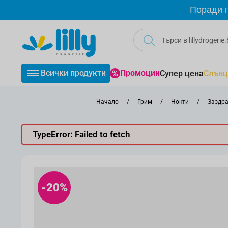
Прескачане към съдържанието
Поради г
Всички продукти
Промоции
Супер цена
Слънц
Начало
/
Грим
/
Нокти
/
Заздра
TypeError: Failed to fetch
-20%