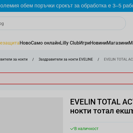
олемия обем поръчки срокът за обработка е 3–5 раб
езащита
Ново
Само онлайн
Lilly Club
Игри
Новини
Магазини
М
вители за нокти
/
Заздравители за нокти EVELINE
/
EVELIN TOTAL AC
EVELIN TOTAL AC
нокти тотал екш
В наличност