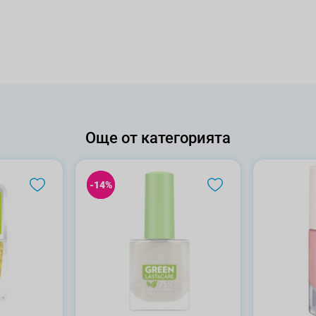
Още от категорията
-14%
-14%