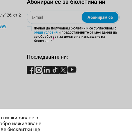
Абонирай се за бюлетина ни
Email
у" 26, ет.2
Абонирам се
 999
Желая да получавам бюлетин и се съгласявам с
общи условия
и предоставените от мен данни да
се обработват за целите на изпращане на
бюлетин.
*
Последвайте ни:
ето изживяване в
добро изживяване
ове бисквитки ще