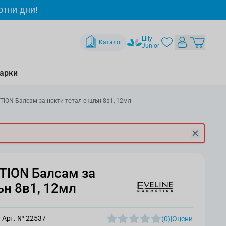
отни дни!
Lilly
Каталог
Junior
арки
TION Балсам за нокти тотал екшън 8в1, 12мл
TION Балсам за
ън 8в1, 12мл
Арт. №
22537
(0)
|
Оцени