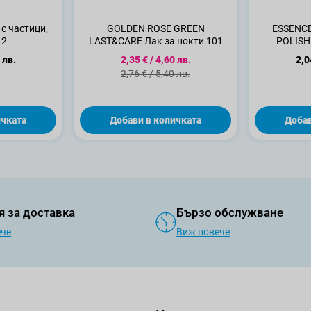
с частици,
GOLDEN ROSE GREEN
ESSENCE
 2
LAST&CARE Лак за нокти 101
POLISH 
Специална цена
 лв.
2,35 €
/
4,60 лв.
2,0
Стандартна цена
2,76 €
/
5,40 лв.
ичката
Добави в количката
Добав
я за доставка
Бързо обслужване
ече
Виж повече