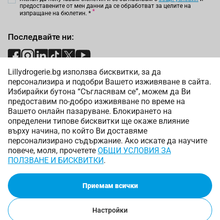
предоставените от мен данни да се обработват за целите на
изпращане на бюлетин.
*
Последвайте ни:
Lillydrogerie.bg използва бисквитки, за да
Начини на плащане:
персонализира и подобри Вашето изживяване в сайта.
Избирайки бутона “Съгласявам се”, можем да Ви
предоставим по-добро изживяване по време на
Вашето онлайн пазаруване. Блокирането на
определени типове бисквитки ще окаже влияние
върху начина, по който Ви доставяме
Начини на доставка:
персонализирано съдържание. Ако искате да научите
повече, моля, прочетете
ОБЩИ УСЛОВИЯ ЗА
ПОЛЗВАНЕ И БИСКВИТКИ
.
Приемам всички
Copyright © 2025 Лили Дрогерие ЕООД. Всички права
запазени.
Онлайн магазин от
Настройки