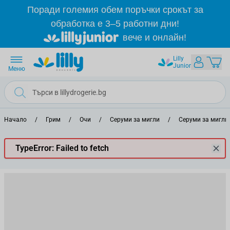
Прескачане към съдържанието
Поради големия обем поръчки срокът за
обработка е 3–5 работни дни!
вече и онлайн!
Lilly
Junior
Меню
Начало
/
Грим
/
Очи
/
Серуми за мигли
/
Серуми за мигли
TypeError: Failed to fetch