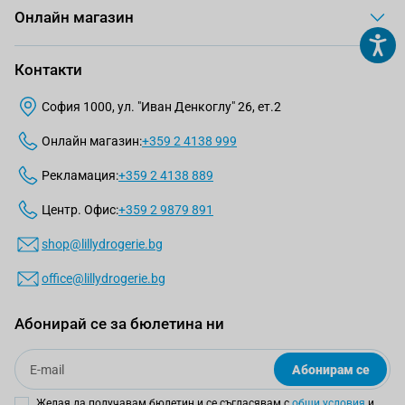
Онлайн магазин
Контакти
София 1000, ул. "Иван Денкоглу" 26, ет.2
Онлайн магазин:
+359 2 4138 999
Рекламация:
+359 2 4138 889
Центр. Офис:
+359 2 9879 891
shop@lillydrogerie.bg
office@lillydrogerie.bg
Абонирай се за бюлетина ни
Email
Абонирам се
Желая да получавам бюлетин и се съгласявам с
общи условия
и