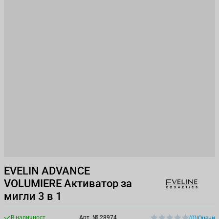
EVELIN ADVANCE
VOLUMIERE Aктиватор за
мигли 3 в 1
В наличност
Арт. №
28974
(0)
|
Оцени