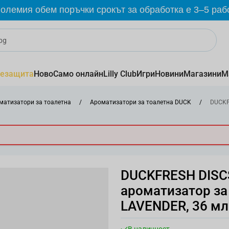
олемия обем поръчки срокът за обработка е 3–5 раб
езащита
Ново
Само онлайн
Lilly Club
Игри
Новини
Магазини
М
матизатори за тоалетна
/
Ароматизатори за тоалетна DUCK
/
DUCKF
DUCKFRESH DISC
ароматизатор за
LAVENDER, 36 мл