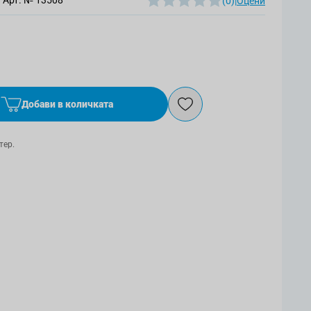
Арт. №
13508
(0)
|
Оцени
Добави в количката
тер.