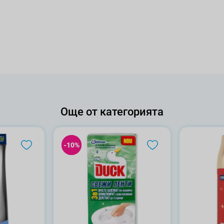
Още от категорията
-10%
-10%