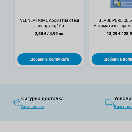
VELNEA HOME Ароматна свещ
GLADE PURE CLE
лавандула, 1бр.
Автоматичен арома
въздух, 269
2,55 €
/
4,99 лв.
13,29 €
/
25,9
Добави в количката
Добави в кол
Сигурна доставка
Услови
Виж повече
Виж пов