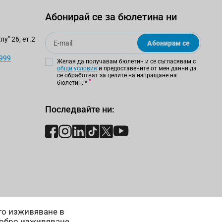
Абонирай се за бюлетина ни
Email
у" 26, ет.2
Абонирам се
 999
Желая да получавам бюлетин и се съгласявам с
общи условия
и предоставените от мен данни да
се обработват за целите на изпращане на
бюлетин.
*
Последвайте ни:
ето изживяване в
добро изживяване