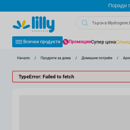
Прескачане към съдържанието
Поради г
Всички продукти
Промоции
Супер цена
Слънц
Начало
/
Продукти за дома
/
Домашни потреби
/
Аро
TypeError: Failed to fetch