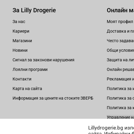
За Lilly Drogerie
Онлайн м
За нас
Моят профил
Кариери
Доставка и 
Магазини
Често задава
Новини
Общи услови
Сигнал за законови нарушения
Защита на ли
Лоялни програми
Онлайн решав
Контакти
Рекламация и
Карта на сайта
Политика за 
Информация за цените на стоките ЗВЕРБ
Политика за 
Политика за 
Управление н
Lillydrogerie.bg и
сайта. Избирайки 