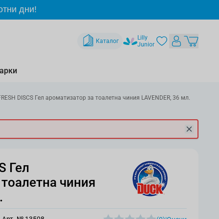
отни дни!
Lilly
Каталог
Junior
арки
RESH DISCS Гел ароматизатор за тоалетна чиния LAVENDER, 36 мл.
S Гел
 тоалетна чиния
.