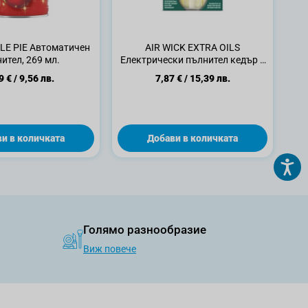
LE PIE Автоматичен
AIR WICK EXTRA OILS
ител, 269 мл.
Електрически пълнител кедър и
евкалипт, 19мл.
9 €
/
9,56 лв.
7,87 €
/
15,39 лв.
и в количката
Добави в количката
Голямо разнообразие
Виж повече