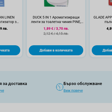
AN LINEN
DUCK 5 IN 1 Ароматизиращи
GLADE APP
тизатор за
ленти за тоалетна чиния PINE,
пълн
 мл.
27 гр.
Специална цена
9 лв.
1,89 €
/
3,70 лв.
4,8
Стандартна цена
2,12 €
/
4,15 лв.
ичката
Добави в количката
Добав
я за доставка
Бързо обслужване
ече
Виж повече