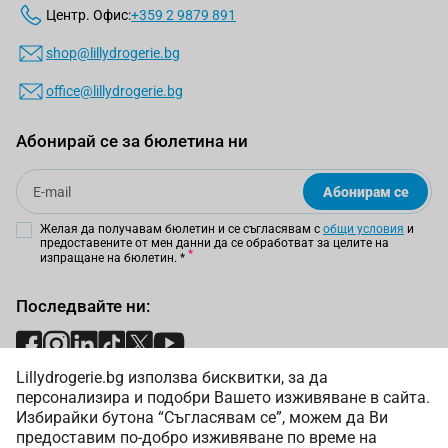
Центр. Офис:
+359 2 9879 891
shop@lillydrogerie.bg
office@lillydrogerie.bg
Абонирай се за бюлетина ни
Email
Абонирам се
Желая да получавам бюлетин и се съгласявам с
общи условия
и
предоставените от мен данни да се обработват за целите на
изпращане на бюлетин.
*
Последвайте ни:
Lillydrogerie.bg използва бисквитки, за да
Начини на плащане:
персонализира и подобри Вашето изживяване в сайта.
Избирайки бутона “Съгласявам се”, можем да Ви
предоставим по-добро изживяване по време на