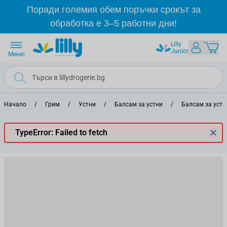
Прескачане към съдържанието
Поради големия обем поръчки срокът за
обработка е 3–5 работни дни!
Lilly
Junior
Меню
Начало
/
Грим
/
Устни
/
Балсам за устни
/
Балсам за уст
TypeError: Failed to fetch