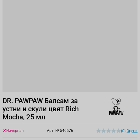
DR. PAWPAW Балсам за
устни и скули цвят Rich
Mocha, 25 мл
Изчерпан
Арт. №
540576
(0)
|
Оцени