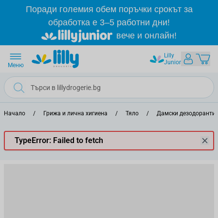
Прескачане към съдържанието
Поради големия обем поръчки срокът за
обработка е 3–5 работни дни!
вече и онлайн!
Lilly
Junior
Меню
Начало
/
Грижа и лична хигиена
/
Тяло
/
Дамски дезодоранти 
TypeError: Failed to fetch