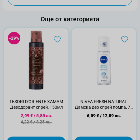
Още от категорията
-29%
-29%
TESORI D'ORIENTE ХАМАМ
NIVEA FRESH NATURAL
Дезодорант спрей, 150мл
Дамска део спрей помпа, 75
мл
Специална цена
2,99 €
/
5,85 лв.
6,59 €
/
12,89 лв.
Стандартна цена
4,22 €
/
8,25 лв.