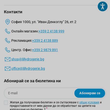
Контакти
София 1000, ул. "Иван Денкоглу" 26, ет.2
Онлайн магазин:
+359 2 4138 999
Рекламация:
+359 2 4138 889
Центр. Офис:
+359 2 9879 891
shop@lillydrogerie.bg
office@lillydrogerie.bg
Абонирай се за бюлетина ни
Email
Абонирам се
Желая да получавам бюлетин и се съгласявам с
общи условия
и
предоставените от мен данни да се обработват за целите на
изпращане на бюлетин.
*