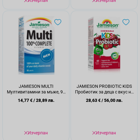
Изчерпан
Изчерпан
JAMIESON MULTI
JAMIESON PROBIOTIC KIDS
Мултивитамини за мъже, 90
Пробиотик за деца с вкус на
таблетки за пиене
череша, 60 табл.за смучене
14,77 €
/
28,89 лв.
28,63 €
/
56,00 лв.
Изчерпан
Изчерпан