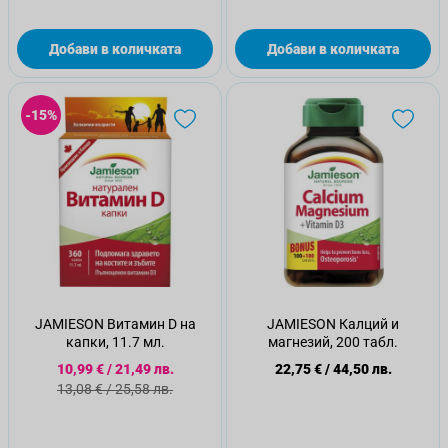
Добави в количката
Добави в количката
-15%
JAMIESON Витамин D на
JAMIESON Калций и
капки, 11.7 мл.
магнезий, 200 табл.
Специална цена
10,99 €
/
21,49 лв.
22,75 €
/
44,50 лв.
Стандартна цена
13,08 €
/
25,58 лв.