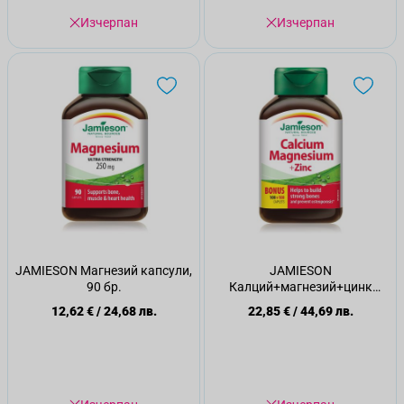
Изчерпан
Изчерпан
JAMIESON Магнезий капсули,
JAMIESON
90 бр.
Калций+магнезий+цинк
таблетки, 200 бр.
12,62 €
/
24,68 лв.
22,85 €
/
44,69 лв.