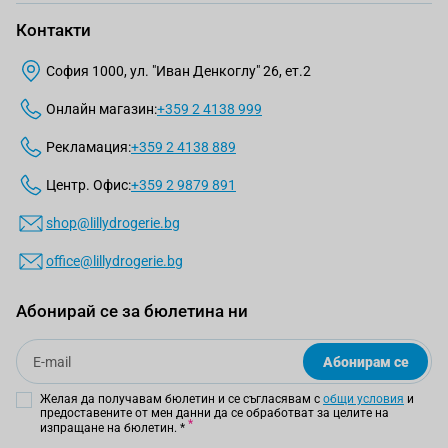
Контакти
София 1000, ул. "Иван Денкоглу" 26, ет.2
Онлайн магазин:
+359 2 4138 999
Рекламация:
+359 2 4138 889
Центр. Офис:
+359 2 9879 891
shop@lillydrogerie.bg
office@lillydrogerie.bg
Абонирай се за бюлетина ни
Email
Абонирам се
Желая да получавам бюлетин и се съгласявам с
общи условия
и
предоставените от мен данни да се обработват за целите на
изпращане на бюлетин.
*