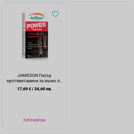
JAMIESON Пауър
мултивитамини за мъже, 60
капсули
17,69 €
/
34,60 лв.
Изчерпан