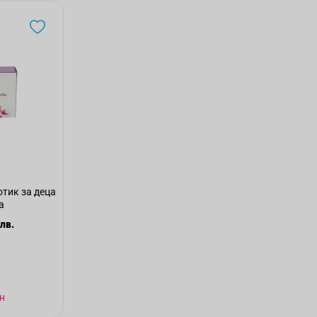
тик за деца
а
 лв.
н