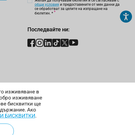
Желая да получавам бюлетин и се съгласявам с
общи условия
и предоставените от мен данни да
се обработват за целите на изпращане на
бюлетин.
*
Последвайте ни:
ето изживяване в
добро изживяване
ове бисквитки ще
ъдържание. Ако
 И БИСКВИТКИ
.