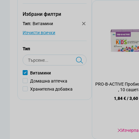
Избрани филтри
Тип:
Витамини
Изчисти всички
Тип
Търсене
Витамини
Домашна аптечка
PRO-B-ACTIVE Пробио
Хранителна добавка
, 10 сашет
1,84 €
/
3,60
Изчерпа