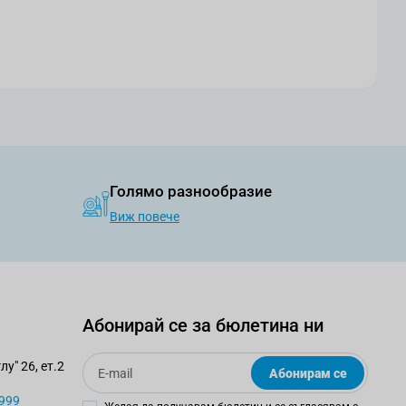
Голямо разнообразие
Виж повече
Абонирай се за бюлетина ни
Email
у" 26, ет.2
Абонирам се
 999