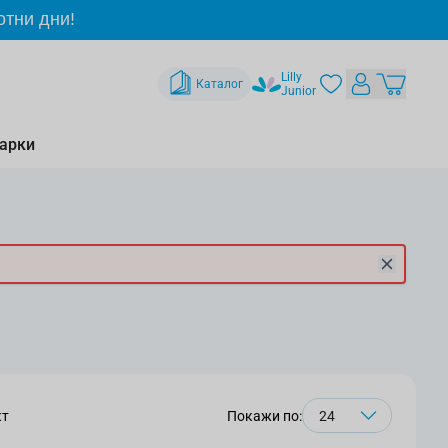
отни дни!
Lilly
Каталог
Junior
арки
кт
Покажи по: