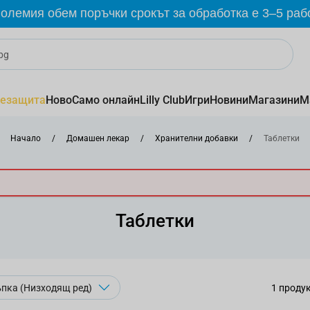
олемия обем поръчки срокът за обработка е 3–5 раб
езащита
Ново
Само онлайн
Lilly Club
Игри
Новини
Магазини
М
Начало
/
Домашен лекар
/
Хранителни добавки
/
Таблетки
Таблетки
1
проду