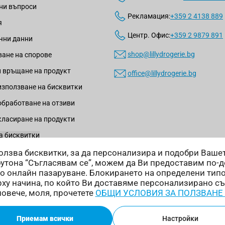
ни въпроси
Рекламация:
+359 2 4138 889
я
Центр. Офис:
+359 2 9879 891
чни данни
shop@lillydrogerie.bg
ане на спорове
 връщане на продукт
office@lillydrogerie.bg
използване на бисквитки
обработване на отзиви
класиране на продукти
а бисквитки
зползва бисквитки, за да персонализира и подобри Ваш
бутона “Съгласявам се”, можем да Ви предоставим по-
о онлайн пазаруване. Блокирането на определени тип
ху начина, по който Ви доставяме персонализирано с
Начини на доставка:
повече, моля, прочетете
ОБЩИ УСЛОВИЯ ЗА ПОЛЗВАНЕ
Приемам всички
Настройки
ни.
Онлайн магазин от