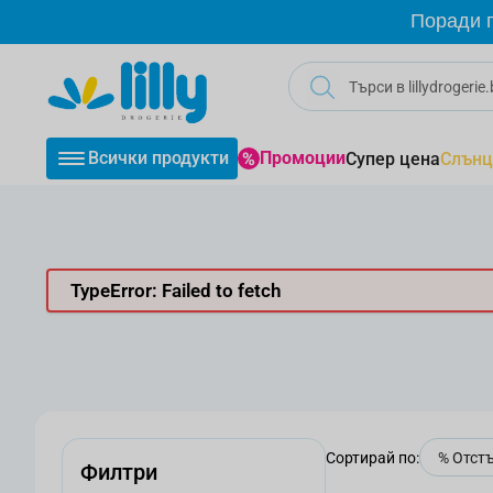
Прескачане към съдържанието
Поради г
Всички продукти
Промоции
Супер цена
Слънц
TypeError: Failed to fetch
Сортирай по:
Филтри