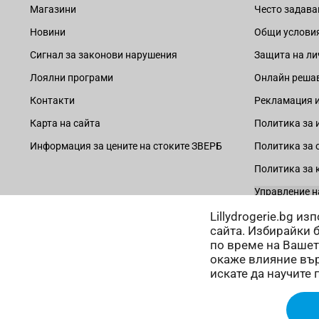
Магазини
Често задава
Новини
Общи услови
Сигнал за законови нарушения
Защита на ли
Лоялни програми
Онлайн решав
Контакти
Рекламация и
Карта на сайта
Политика за 
Информация за цените на стоките ЗВЕРБ
Политика за 
Политика за 
Управление н
Lillydrogerie.bg и
сайта. Избирайки 
по време на Вашет
окаже влияние вър
Начини на плащане:
искате да научите 
Copyright © 2025 Лили Дрогерие ЕООД. Всички права запазе