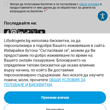
Желая да получавам бюлетин и се съгласявам с
общи условия
и
предоставените от мен данни да се обработват за целите на
изпращане на бюлетин.
*
Последвайте ни:
Lillydrogerie.bg използва бисквитки, за да
Начини на плащане:
персонализира и подобри Вашето изживяване в сайта.
Избирайки бутона “Съгласявам се”, можем да Ви
предоставим по-добро изживяване по време на
Вашето онлайн пазаруване. Блокирането на
определени типове бисквитки ще окаже влияние
върху начина, по който Ви доставяме
Начини на доставка:
персонализирано съдържание. Ако искате да научите
повече, моля, прочетете
ОБЩИ УСЛОВИЯ ЗА
ПОЛЗВАНЕ И БИСКВИТКИ
.
Приемам всички
Copyright © 2025 Лили Дрогерие ЕООД. Всички права
запазени.
Онлайн магазин от
Настройки