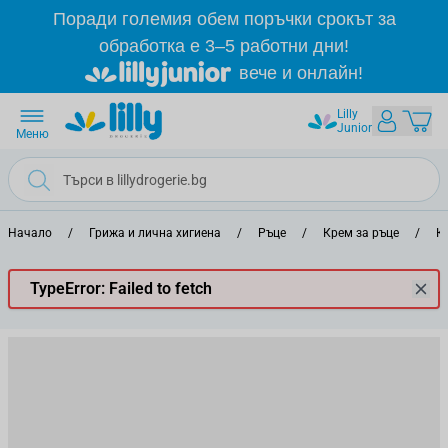
Прескачане към съдържанието
Поради големия обем поръчки срокът за
обработка е 3–5 работни дни!
вече и онлайн!
Lilly
Junior
Меню
Начало
/
Грижа и лична хигиена
/
Ръце
/
Крем за ръце
/
К
TypeError: Failed to fetch