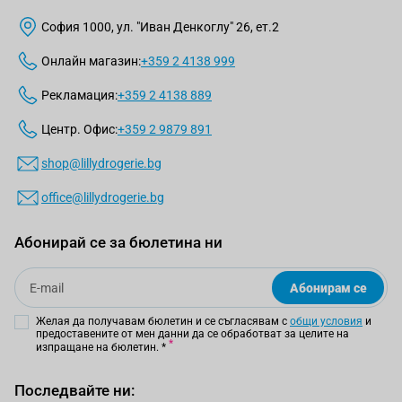
София 1000, ул. "Иван Денкоглу" 26, ет.2
Онлайн магазин:
+359 2 4138 999
Рекламация:
+359 2 4138 889
Центр. Офис:
+359 2 9879 891
shop@lillydrogerie.bg
office@lillydrogerie.bg
Абонирай се за бюлетина ни
Email
Абонирам се
Желая да получавам бюлетин и се съгласявам с
общи условия
и
предоставените от мен данни да се обработват за целите на
изпращане на бюлетин.
*
Последвайте ни: