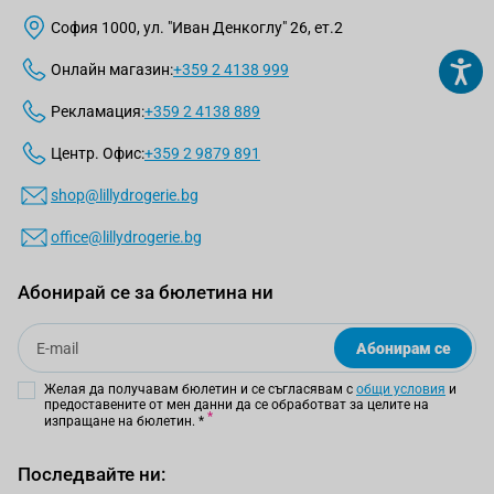
София 1000, ул. "Иван Денкоглу" 26, ет.2
Онлайн магазин:
+359 2 4138 999
Рекламация:
+359 2 4138 889
Центр. Офис:
+359 2 9879 891
shop@lillydrogerie.bg
office@lillydrogerie.bg
Абонирай се за бюлетина ни
Email
Абонирам се
Желая да получавам бюлетин и се съгласявам с
общи условия
и
предоставените от мен данни да се обработват за целите на
изпращане на бюлетин.
*
Последвайте ни: