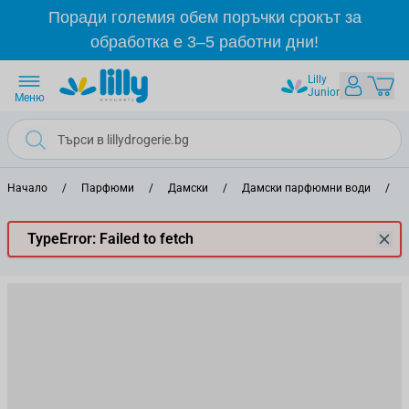
Прескачане към съдържанието
Поради големия обем поръчки срокът за
обработка е 3–5 работни дни!
Lilly
Junior
Меню
Начало
/
Парфюми
/
Дамски
/
Дамски парфюмни води
/
TypeError: Failed to fetch