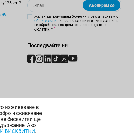
Email
у" 26, ет.2
Абонирам се
 999
Желая да получавам бюлетин и се съгласявам с
общи условия
и предоставените от мен данни да
се обработват за целите на изпращане на
бюлетин.
*
Последвайте ни:
ето изживяване в
добро изживяване
ове бисквитки ще
ъдържание. Ако
 И БИСКВИТКИ
.