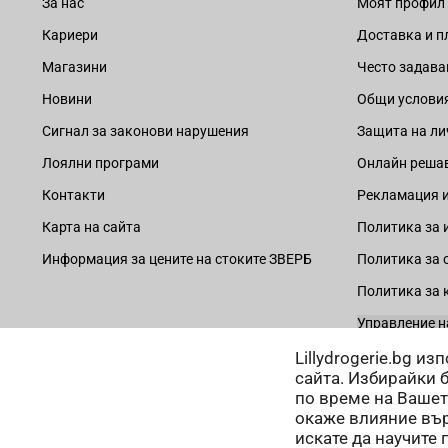
За нас
Моят профил
Кариери
Доставка и 
Магазини
Често задава
Новини
Общи услови
Сигнал за законови нарушения
Защита на ли
Лоялни програми
Онлайн решав
Контакти
Рекламация и
Карта на сайта
Политика за 
Информация за цените на стоките ЗВЕРБ
Политика за 
Политика за 
Управление н
Lillydrogerie.bg и
сайта. Избирайки 
по време на Вашет
окаже влияние вър
Начини на плащане:
искате да научите 