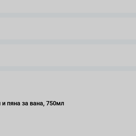
PLE&COCONUT Душ гел и пяна за вана, 750мл