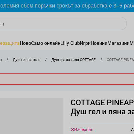
олемия обем поръчки срокът за обработка е 3–5 раб
езащита
Ново
Само онлайн
Lilly Club
Игри
Новини
Магазини
М
о
/
Душ гел за тяло
/
Душ гел за тяло COTTAGE
/
COTTAGE PINEA
COTTAGE PINEA
Душ гел и пяна з
Изчерпан
А