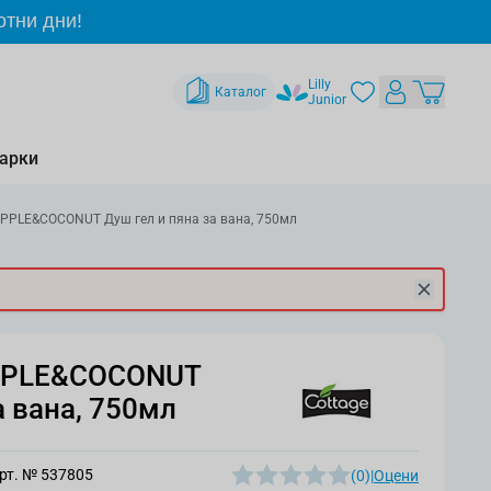
отни дни!
Lilly
Каталог
Junior
арки
PPLE&COCONUT Душ гел и пяна за вана, 750мл
PPLE&COCONUT
а вана, 750мл
рт. №
537805
(0)
|
Оцени