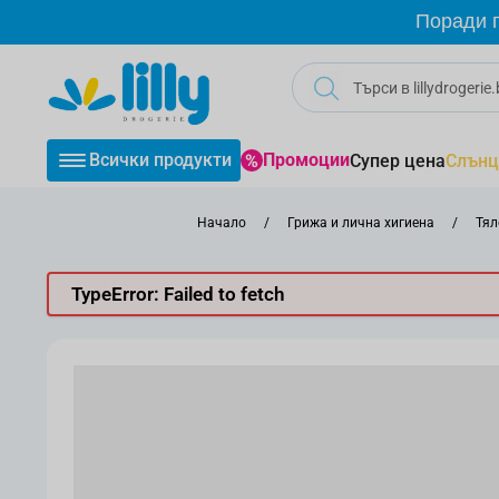
Прескачане към съдържанието
Поради г
Всички продукти
Промоции
Супер цена
Слънц
Начало
/
Грижа и лична хигиена
/
Тял
TypeError: Failed to fetch