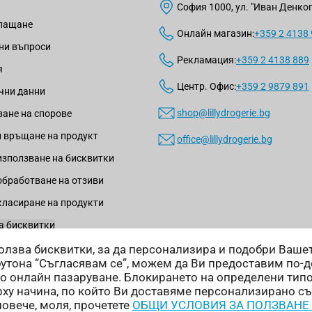
София 1000, ул. "Иван Денкогл
плащане
Онлайн магазин:
+359 2 4138
ни въпроси
Рекламация:
+359 2 4138 889
я
Центр. Офис:
+359 2 9879 891
чни данни
shop@lillydrogerie.bg
ане на спорове
 връщане на продукт
office@lillydrogerie.bg
използване на бисквитки
обработване на отзиви
класиране на продукти
а бисквитки
зползва бисквитки, за да персонализира и подобри Ваш
бутона “Съгласявам се”, можем да Ви предоставим по-
о онлайн пазаруване. Блокирането на определени тип
ху начина, по който Ви доставяме персонализирано с
Начини на доставка:
повече, моля, прочетете
ОБЩИ УСЛОВИЯ ЗА ПОЛЗВАНЕ