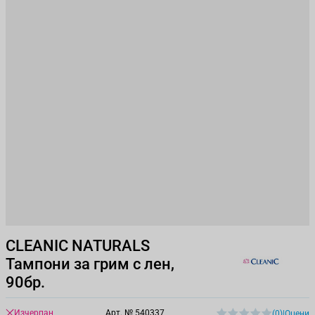
CLEANIC NATURALS
Тампони за грим с лен,
90бр.
Изчерпан
Арт. №
540337
(0)
|
Оцени