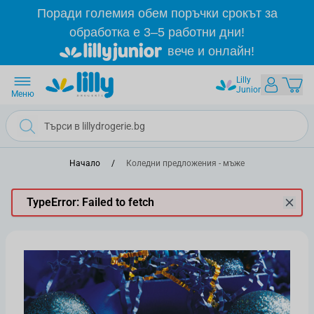
Прескачане към съдържанието
Поради големия обем поръчки срокът за
обработка е 3–5 работни дни!
вече и онлайн!
Lilly
Junior
Меню
Начало
/
Коледни предложения - мъже
TypeError: Failed to fetch