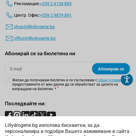
Рекламация:
+359 2 4138 889
Центр. Офис:
+359 2 9879 891
shop@lillydrogerie.bg
office@lillydrogerie.bg
Абонирай се за бюлетина ни
Email
Абонирам се
Желая да получавам бюлетин и се съгласявам с
общи условия
и
предоставените от мен данни да се обработват за целите на
изпращане на бюлетин.
*
Последвайте ни:
Lillydrogerie.bg използва бисквитки, за да
Начини на плащане:
персонализира и подобри Вашето изживяване в сайта.