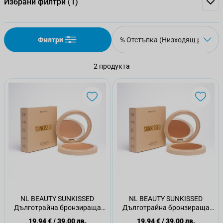
Избрани филтри
(1)
Филтри
2
продукта
NL BEAUTY SUNKISSED
NL BEAUTY SUNKISSED
Дълготрайна бронзираща
Дълготрайна бронзираща
пудра, 01 LIGHT
пудра, 02 МEDIUM
19,94 €
/
39,00 лв.
19,94 €
/
39,00 лв.