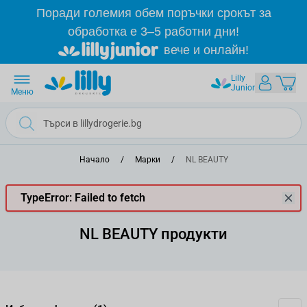
Прескачане към съдържанието
Поради големия обем поръчки срокът за
обработка е 3–5 работни дни!
вече и онлайн!
Lilly
Junior
Меню
Начало
/
Марки
/
NL BEAUTY
TypeError: Failed to fetch
NL BEAUTY продукти