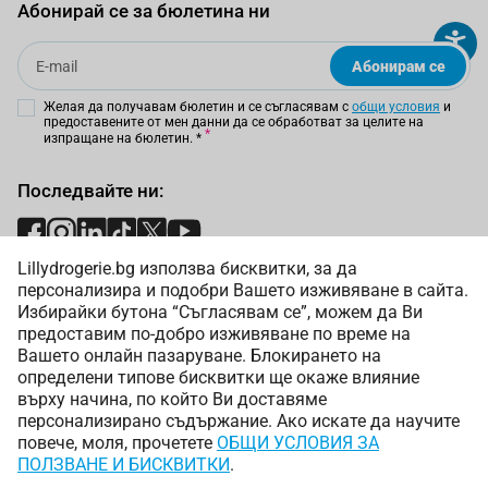
Абонирай се за бюлетина ни
Email
Абонирам се
Желая да получавам бюлетин и се съгласявам с
общи условия
и
предоставените от мен данни да се обработват за целите на
изпращане на бюлетин.
*
Последвайте ни:
Lillydrogerie.bg използва бисквитки, за да
Начини на плащане:
персонализира и подобри Вашето изживяване в сайта.
Избирайки бутона “Съгласявам се”, можем да Ви
предоставим по-добро изживяване по време на
Вашето онлайн пазаруване. Блокирането на
определени типове бисквитки ще окаже влияние
върху начина, по който Ви доставяме
Начини на доставка:
персонализирано съдържание. Ако искате да научите
повече, моля, прочетете
ОБЩИ УСЛОВИЯ ЗА
ПОЛЗВАНЕ И БИСКВИТКИ
.