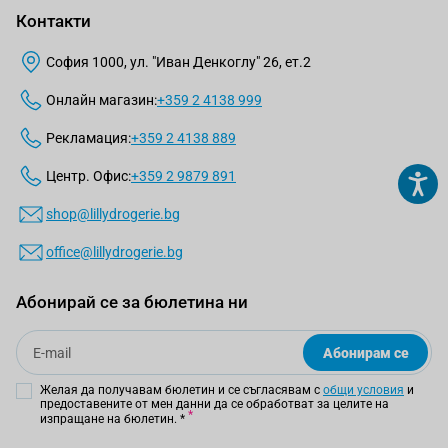
Контакти
София 1000, ул. "Иван Денкоглу" 26, ет.2
Онлайн магазин:
+359 2 4138 999
Рекламация:
+359 2 4138 889
Центр. Офис:
+359 2 9879 891
shop@lillydrogerie.bg
office@lillydrogerie.bg
Абонирай се за бюлетина ни
Email
Абонирам се
Желая да получавам бюлетин и се съгласявам с
общи условия
и
предоставените от мен данни да се обработват за целите на
изпращане на бюлетин.
*