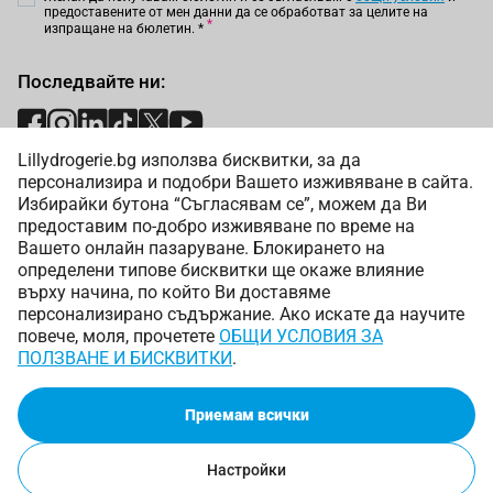
предоставените от мен данни да се обработват за целите на
изпращане на бюлетин.
*
Последвайте ни:
Lillydrogerie.bg използва бисквитки, за да
Начини на плащане:
персонализира и подобри Вашето изживяване в сайта.
Избирайки бутона “Съгласявам се”, можем да Ви
предоставим по-добро изживяване по време на
Вашето онлайн пазаруване. Блокирането на
определени типове бисквитки ще окаже влияние
върху начина, по който Ви доставяме
Начини на доставка:
персонализирано съдържание. Ако искате да научите
повече, моля, прочетете
ОБЩИ УСЛОВИЯ ЗА
ПОЛЗВАНЕ И БИСКВИТКИ
.
Приемам всички
Copyright © 2025 Лили Дрогерие ЕООД. Всички права
запазени.
Онлайн магазин от
Настройки