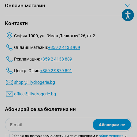
Онлайн магазин
Контакти
София 1000, ул. "Иван Денкоглу" 26, ет.2
Онлайн магазин:
+359 2 4138 999
Рекламация:
+359 2 4138 889
Центр. Офис:
+359 2 9879 891
shop@lillydrogerie.bg
office@lillydrogerie.bg
Абонирай се за бюлетина ни
Email
Абонирам се
Желая да получавам бюлетин и се съгласявам с
общи условия
и