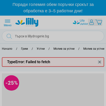
Прескачане към съдържанието
Поради големия обем поръчки срокът за
обработка е 3–5 работни дни!
Lilly
Junior
Меню
Начало
/
Грим
/
Устни
/
Молив за устни
/
Молив за устни 
TypeError: Failed to fetch
-25%