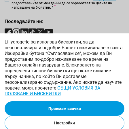
предоставените от мен данни да се обработват за целите на
изпращане на бюлетин.
*
Последвайте ни:
Lillydrogerie.bg използва бисквитки, за да
Начини на плащане:
персонализира и подобри Вашето изживяване в сайта.
Избирайки бутона “Съгласявам се”, можем да Ви
предоставим по-добро изживяване по време на
Вашето онлайн пазаруване. Блокирането на
определени типове бисквитки ще окаже влияние
върху начина, по който Ви доставяме
Начини на доставка:
персонализирано съдържание. Ако искате да научите
повече, моля, прочетете
ОБЩИ УСЛОВИЯ ЗА
ПОЛЗВАНЕ И БИСКВИТКИ
.
Приемам всички
Copyright © 2025 Лили Дрогерие ЕООД. Всички права
запазени.
Онлайн магазин от
Настройки