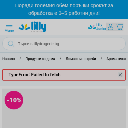
Прескачане към съдържанието
Поради големия обем поръчки срокът за
обработка е 3–5 работни дни!
Lilly
Junior
Меню
Начало
/
Продукти за дома
/
Домашни потреби
/
Ароматизато
TypeError: Failed to fetch
-10%