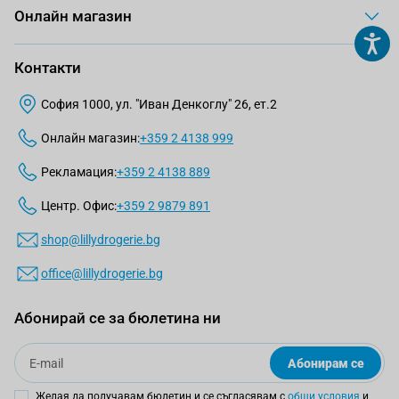
Онлайн магазин
Контакти
София 1000, ул. "Иван Денкоглу" 26, ет.2
Онлайн магазин:
+359 2 4138 999
Рекламация:
+359 2 4138 889
Центр. Офис:
+359 2 9879 891
shop@lillydrogerie.bg
office@lillydrogerie.bg
Абонирай се за бюлетина ни
Email
Абонирам се
Желая да получавам бюлетин и се съгласявам с
общи условия
и