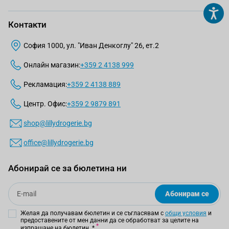
Контакти
София 1000, ул. "Иван Денкоглу" 26, ет.2
Онлайн магазин:
+359 2 4138 999
Рекламация:
+359 2 4138 889
Центр. Офис:
+359 2 9879 891
shop@lillydrogerie.bg
office@lillydrogerie.bg
Абонирай се за бюлетина ни
Email
Абонирам се
Желая да получавам бюлетин и се съгласявам с
общи условия
и
предоставените от мен данни да се обработват за целите на
изпращане на бюлетин.
*