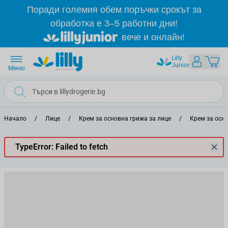
Прескачане към съдържанието
Поради големия обем поръчки срокът за
обработка е 3–5 работни дни!
вече и онлайн!
Lilly
Junior
Меню
Начало
/
Лице
/
Крем за основна грижа за лице
/
Крем за осно
TypeError: Failed to fetch