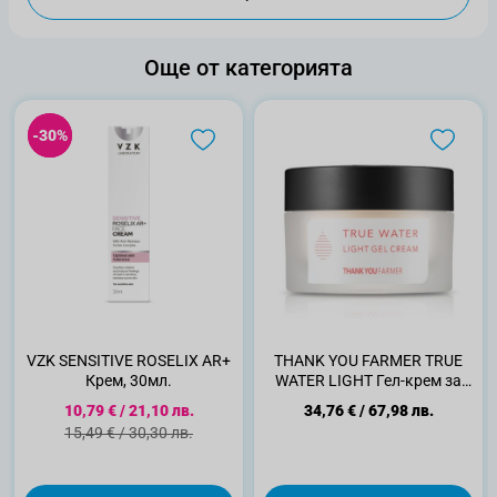
Още от категорията
-30%
-30%
VZK SENSITIVE ROSELIX AR+
THANK YOU FARMER TRUE
Крем, 30мл.
WATER LIGHT Гел-крем за
лице, 50мл
Специална цена
10,79 €
/
21,10 лв.
34,76 €
/
67,98 лв.
Стандартна цена
15,49 €
/
30,30 лв.