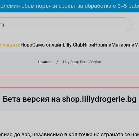
олемия обем поръчки срокът за обработка е 3–5 раб
езащита
Ново
Само онлайн
Lilly Club
Игри
Новини
Магазини
М
Начало
/
Lilly Shop Beta Version
Бета версия на shop.lillydrogerie.bg
изо до вас, независимо в коя точка на страната се на