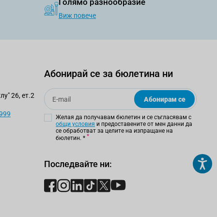
Голямо разнообразие
Виж повече
Абонирай се за бюлетина ни
Email
у" 26, ет.2
Абонирам се
 999
Желая да получавам бюлетин и се съгласявам с
общи условия
и предоставените от мен данни да
се обработват за целите на изпращане на
бюлетин.
*
Последвайте ни: