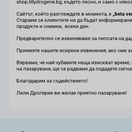
shop.lillydrogerie.bg, където лесно, и само с н
Сайтът, който разглеждате в момента, е
„beta ve
Стараем се клиентите ни да бъдат информирани 
продукти и снимки, всеки ден.
Предварително се извиняваме за липсата на да
Приемете нашите искрени извинения, ако сме з
Вярваме, че най-хубавите неща изискват време,
на пазаруване, ще се радваме да подадете сигна
Благодарим за съдействието!
Лили Дрогерие ви желае приятно пазаруване!