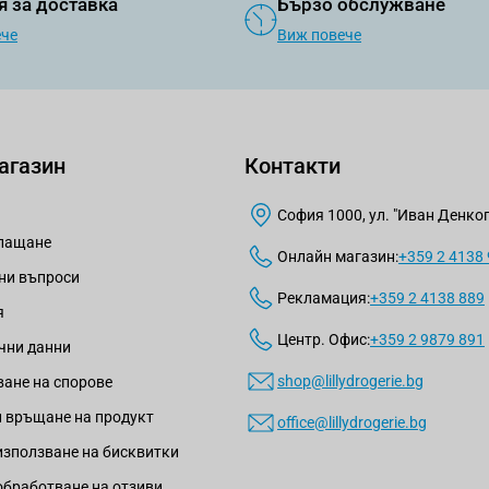
я за доставка
Бързо обслужване
ече
Виж повече
агазин
Контакти
София 1000, ул. "Иван Денкогл
плащане
Онлайн магазин:
+359 2 4138
ни въпроси
Рекламация:
+359 2 4138 889
я
Центр. Офис:
+359 2 9879 891
чни данни
shop@lillydrogerie.bg
ане на спорове
 връщане на продукт
office@lillydrogerie.bg
използване на бисквитки
обработване на отзиви