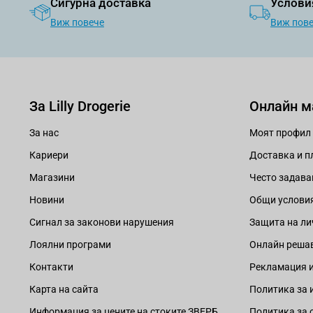
Сигурна доставка
Услови
Виж повече
Виж пов
За Lilly Drogerie
Онлайн м
За нас
Моят профил
Кариери
Доставка и 
Магазини
Често задава
Новини
Общи услови
Сигнал за законови нарушения
Защита на ли
Лоялни програми
Онлайн решав
Контакти
Рекламация и
Карта на сайта
Политика за 
Информация за цените на стоките ЗВЕРБ
Политика за 