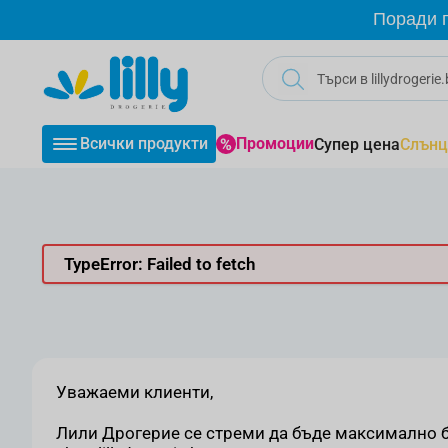
Прескачане към съдържанието
Поради г
Всички продукти
Промоции
Супер цена
Слънц
TypeError: Failed to fetch
Уважаеми клиенти,
Лили Дрогерие се стреми да бъде максимално бл