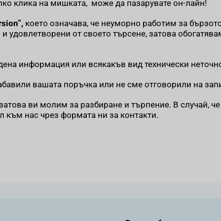
яколко клика на мишката, може да пазарувате он-лайн!
rsion”,
което означава, че неуморно работим за бързот
и удовлетворени от своето търсене, затова обогатявам
дена информация или всякакъв вид технически неточн
абавили вашата поръчка или не сме отговорили на зап
 затова ви молим за разбиране и търпение. В случай, ч
л към нас чрез формата ни за контакти.