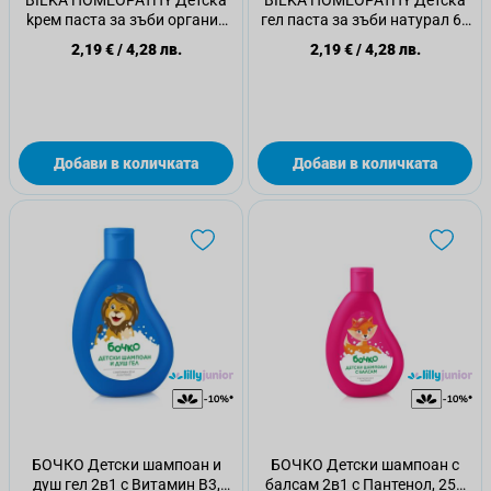
BILKA HOMEOPATHY Детска
BILKA HOMEOPATHY Детска
kрем паста за зъби органик
гел паста за зъби натурал 6+
2+ 50 мл
50 мл
2,19 €
/
4,28 лв.
2,19 €
/
4,28 лв.
Добави в количката
Добави в количката
БОЧКО Детски шампоан и
БОЧКО Детски шампоан с
душ гел 2в1 с Витамин В3,
балсам 2в1 с Пантенол, 250