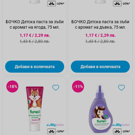
БОЧКО Детска паста за зъби
БОЧКО Детска паста за зъби
с аромат на ягода, 75 мл.
с аромат на дъвка, 75 мл.
Специална цена
Специална цена
1,17 €
/
2,29 лв.
1,17 €
/
2,29 лв.
Стандартна цена
Стандартна цена
1,43 €
/
2,80 лв.
1,43 €
/
2,80 лв.
Добави в количката
Добави в количката
-18%
-11%