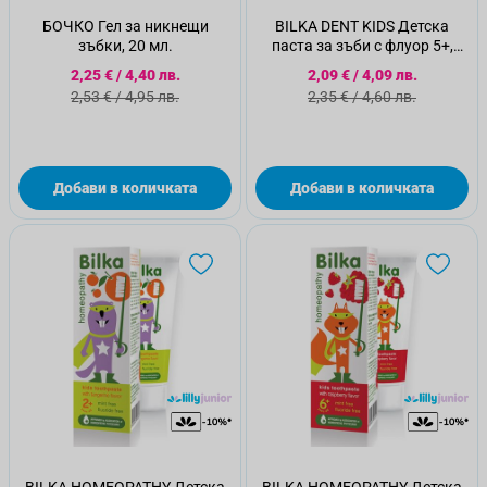
БОЧКО Гел за никнещи
BILKA DENT KIDS Детска
зъбки, 20 мл.
паста за зъби с флуор 5+,
50мл.
Специална цена
Специална цена
2,25 €
/
4,40 лв.
2,09 €
/
4,09 лв.
Стандартна цена
Стандартна цена
2,53 €
/
4,95 лв.
2,35 €
/
4,60 лв.
Добави в количката
Добави в количката