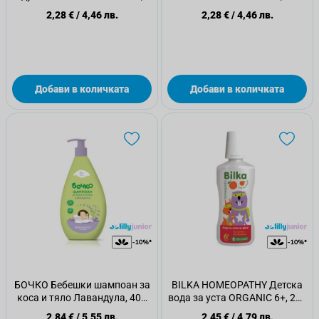
250 мл
мл
2,28 €
/
4,46 лв.
2,28 €
/
4,46 лв.
Добави в количката
Добави в количката
БОЧКО Бебешки шампоан за
BILKA HOMEOPATHY Детска
коса и тяло Лавандула, 400
вода за уста ORGANIC 6+, 250
мл
мл
2,84 €
/
5,55 лв.
2,45 €
/
4,79 лв.