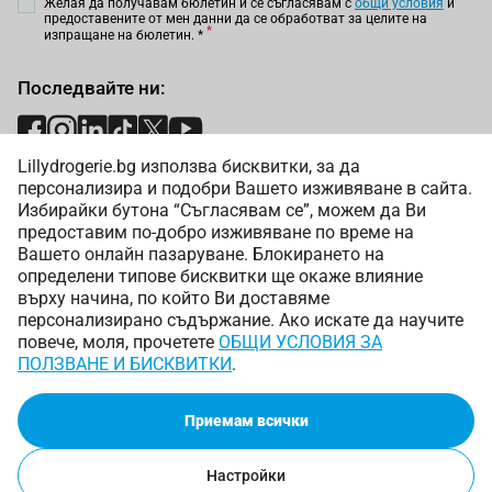
Желая да получавам бюлетин и се съгласявам с
общи условия
и
предоставените от мен данни да се обработват за целите на
изпращане на бюлетин.
*
Последвайте ни:
Lillydrogerie.bg използва бисквитки, за да
Начини на плащане:
персонализира и подобри Вашето изживяване в сайта.
Избирайки бутона “Съгласявам се”, можем да Ви
предоставим по-добро изживяване по време на
Вашето онлайн пазаруване. Блокирането на
определени типове бисквитки ще окаже влияние
върху начина, по който Ви доставяме
Начини на доставка:
персонализирано съдържание. Ако искате да научите
повече, моля, прочетете
ОБЩИ УСЛОВИЯ ЗА
ПОЛЗВАНЕ И БИСКВИТКИ
.
Приемам всички
Copyright © 2025 Лили Дрогерие ЕООД. Всички права
запазени.
Настройки
Онлайн магазин от