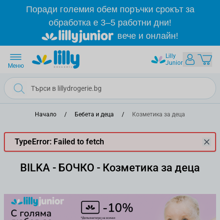
Прескачане към съдържанието
Поради големия обем поръчки срокът за
обработка е 3–5 работни дни!
вече и онлайн!
Lilly
Junior
Меню
Начало
/
Бебета и деца
/
Козметика за деца
TypeError: Failed to fetch
BILKA - БОЧКО - Козметика за деца