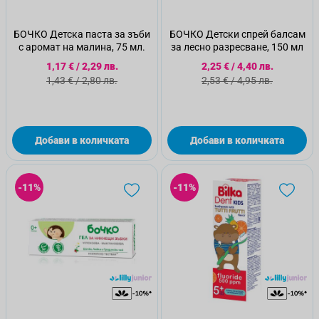
БОЧКО Детска паста за зъби
БОЧКО Детски спрей балсам
с аромат на малина, 75 мл.
за лесно разресване, 150 мл
Специална цена
Специална цена
1,17 €
/
2,29 лв.
2,25 €
/
4,40 лв.
Стандартна цена
Стандартна цена
1,43 €
/
2,80 лв.
2,53 €
/
4,95 лв.
Добави в количката
Добави в количката
-11%
-11%