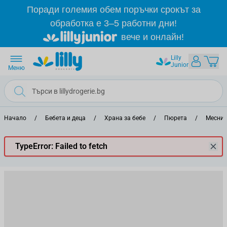
Прескачане към съдържанието
Поради големия обем поръчки срокът за
обработка е 3–5 работни дни!
вече и онлайн!
Lilly
Junior
Меню
Начало
/
Бебета и деца
/
Храна за бебе
/
Пюрета
/
Месни 
TypeError: Failed to fetch