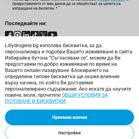
предоставените от мен данни да се обработват за целите на
изпращане на бюлетин.
*
Последвайте ни:
Lillydrogerie.bg използва бисквитки, за да
Начини на плащане:
персонализира и подобри Вашето изживяване в сайта.
Избирайки бутона “Съгласявам се”, можем да Ви
предоставим по-добро изживяване по време на
Вашето онлайн пазаруване. Блокирането на
определени типове бисквитки ще окаже влияние
върху начина, по който Ви доставяме
Начини на доставка:
персонализирано съдържание. Ако искате да научите
повече, моля, прочетете
ОБЩИ УСЛОВИЯ ЗА
ПОЛЗВАНЕ И БИСКВИТКИ
.
Приемам всички
Copyright © 2025 Лили Дрогерие ЕООД. Всички права
запазени.
Онлайн магазин от
Настройки