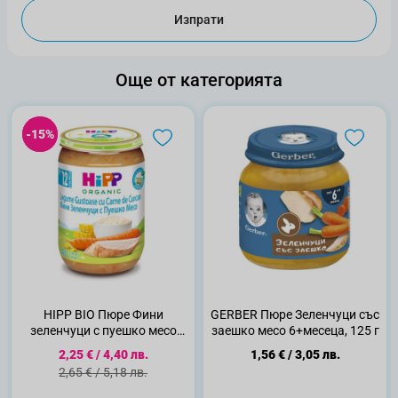
Изпрати
Още от категорията
-15%
-15%
HIPP BIO Пюре Фини
GERBER Пюре Зеленчуци със
зеленчуци с пуешко месо
заешко месо 6+месеца, 125 г
12+месеца 6813 220 г
Специална цена
2,25 €
/
4,40 лв.
1,56 €
/
3,05 лв.
Стандартна цена
2,65 €
/
5,18 лв.