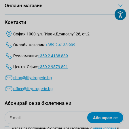
Онлайн магазин
Контакти
София 1000, ул. "Иван Денкоглу" 26, ет.2
Онлайн магазин:
+359 2 4138 999
Рекламация:
+359 2 4138 889
Центр. Офис:
+359 2 9879 891
shop@lillydrogerie.bg
office@lillydrogerie.bg
Абонирай се за бюлетина ни
Email
Абонирам се
Желая да получавам бюлетин и се съгласявам с
общи условия
и