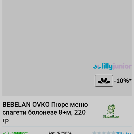
BEBELAN OVKO Пюре меню
спагети болонезе 8+м, 220
гр
В наличност
Арт. №
29854
(0)
|
Оцени