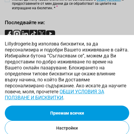
предоставените от мен данни да се обработват за целите на
изпращане на бюлетин.
*
Последвайте ни:
Lillydrogerie.bg използва бисквитки, за да
Начини на плащане:
персонализира и подобри Вашето изживяване в сайта.
Избирайки бутона “Съгласявам се”, можем да Ви
предоставим по-добро изживяване по време на
Вашето онлайн пазаруване. Блокирането на
определени типове бисквитки ще окаже влияние
върху начина, по който Ви доставяме
Начини на доставка:
персонализирано съдържание. Ако искате да научите
повече, моля, прочетете
ОБЩИ УСЛОВИЯ ЗА
ПОЛЗВАНЕ И БИСКВИТКИ
.
Приемам всички
Copyright © 2025 Лили Дрогерие ЕООД. Всички права
запазени.
Онлайн магазин от
Настройки