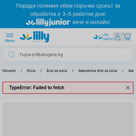
Прескачане към съдържанието
Поради големия обем поръчки срокът за
обработка е 3–5 работни дни!
вече и онлайн!
Lilly
Junior
Меню
Начало
/
Коса
/
Боя за коса
/
Амонячна боя за коса
/
Амо
TypeError: Failed to fetch