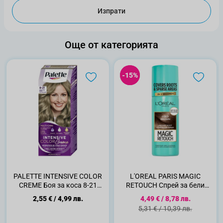
Изпрати
Още от категорията
-15%
-15%
PALETTE INTENSIVE COLOR
L'OREAL PARIS MAGIC
CREME Боя за коса 8-21
RETOUCH Спрей за бели
Ashy Light Blond
корени 7 COLD BROWN
Специална цена
2,55 €
/
4,99 лв.
4,49 €
/
8,78 лв.
Стандартна цена
5,31 €
/
10,39 лв.