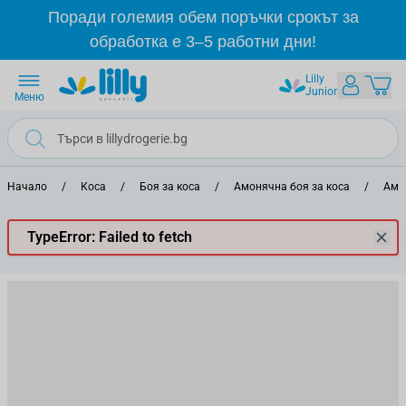
Прескачане към съдържанието
Поради големия обем поръчки срокът за
обработка е 3–5 работни дни!
Lilly
Junior
Меню
Начало
/
Коса
/
Боя за коса
/
Амонячна боя за коса
/
Амо
TypeError: Failed to fetch