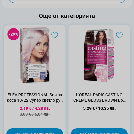
Още от категорията
-29%
-29%
ELEA PROFESSIONAL Боя за
L'OREAL PARIS CASTING
коса 10/22 Супер светло рус
CREME GLOSS BROWN Боя
виолет
за коса, 400
Специална цена
2,19 €
/
4,28 лв.
5,29 €
/
10,35 лв.
Стандартна цена
3,09 €
/
6,04 лв.