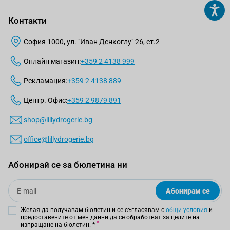
Контакти
София 1000, ул. "Иван Денкоглу" 26, ет.2
Онлайн магазин:
+359 2 4138 999
Рекламация:
+359 2 4138 889
Центр. Офис:
+359 2 9879 891
shop@lillydrogerie.bg
office@lillydrogerie.bg
Абонирай се за бюлетина ни
Email
Абонирам се
Желая да получавам бюлетин и се съгласявам с
общи условия
и
предоставените от мен данни да се обработват за целите на
изпращане на бюлетин.
*