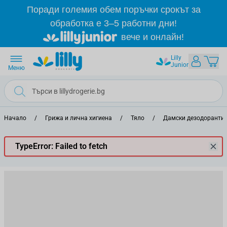
Прескачане към съдържанието
Поради големия обем поръчки срокът за
обработка е 3–5 работни дни!
вече и онлайн!
Lilly
Junior
Меню
Начало
/
Грижа и лична хигиена
/
Тяло
/
Дамски дезодоранти 
TypeError: Failed to fetch