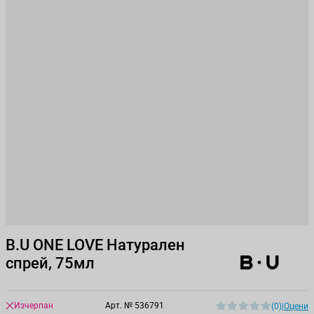
B.U ONE LOVE Натурален
спрей, 75мл
Изчерпан
Арт. №
536791
(0)
|
Оцени