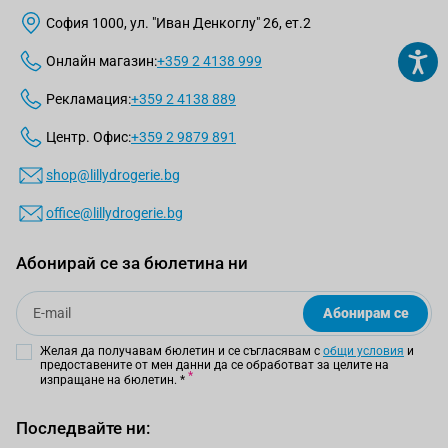
София 1000, ул. "Иван Денкоглу" 26, ет.2
Онлайн магазин:
+359 2 4138 999
Рекламация:
+359 2 4138 889
Центр. Офис:
+359 2 9879 891
shop@lillydrogerie.bg
office@lillydrogerie.bg
Абонирай се за бюлетина ни
Email
Абонирам се
Желая да получавам бюлетин и се съгласявам с
общи условия
и
предоставените от мен данни да се обработват за целите на
изпращане на бюлетин.
*
Последвайте ни: