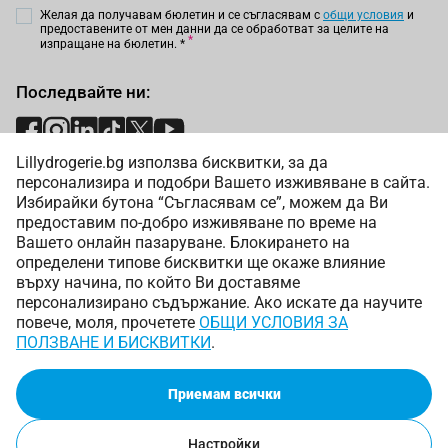
Желая да получавам бюлетин и се съгласявам с
общи условия
и
предоставените от мен данни да се обработват за целите на
изпращане на бюлетин.
*
Последвайте ни:
Lillydrogerie.bg използва бисквитки, за да
Начини на плащане:
персонализира и подобри Вашето изживяване в сайта.
Избирайки бутона “Съгласявам се”, можем да Ви
предоставим по-добро изживяване по време на
Вашето онлайн пазаруване. Блокирането на
определени типове бисквитки ще окаже влияние
върху начина, по който Ви доставяме
Начини на доставка:
персонализирано съдържание. Ако искате да научите
повече, моля, прочетете
ОБЩИ УСЛОВИЯ ЗА
ПОЛЗВАНЕ И БИСКВИТКИ
.
Приемам всички
Copyright © 2025 Лили Дрогерие ЕООД. Всички права
запазени.
Настройки
Онлайн магазин от