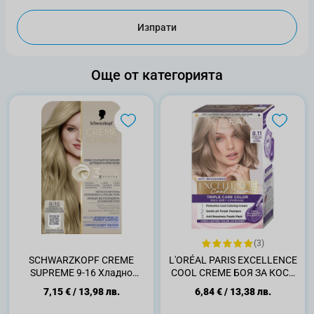
Изпрати
Още от категорията
(3)
SCHWARZKOPF CREME
L'ORÉAL PARIS EXCELLENCE
SUPREME 9-16 Хладно
COOL CREME БОЯ ЗА КОСА
Пепеляво Много Светло
8.11
7,15 €
/
13,98 лв.
6,84 €
/
13,38 лв.
Русо