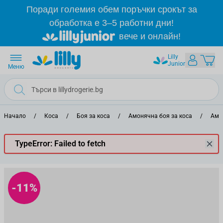
Прескачане към съдържанието
Поради големия обем поръчки срокът за
обработка е 3–5 работни дни!
вече и онлайн!
Lilly
Junior
Меню
Начало
/
Коса
/
Боя за коса
/
Амонячна боя за коса
/
Амо
TypeError: Failed to fetch
-11%