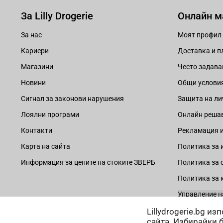
За Lilly Drogerie
Онлайн м
За нас
Моят профил
Кариери
Доставка и 
Магазини
Често задава
Новини
Общи услови
Сигнал за законови нарушения
Защита на ли
Лоялни програми
Онлайн решав
Контакти
Рекламация и
Карта на сайта
Политика за 
Информация за цените на стоките ЗВЕРБ
Политика за 
Политика за 
Управление н
Lillydrogerie.bg и
сайта. Избирайки 