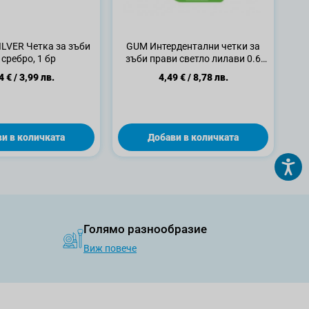
ILVER Четка за зъби
GUM Интердентални четки за
 сребро, 1 бр
зъби прави светло лилави 0.6
мм, 6 бр.
4 €
/
3,99 лв.
4,49 €
/
8,78 лв.
и в количката
Добави в количката
Голямо разнообразие
Виж повече