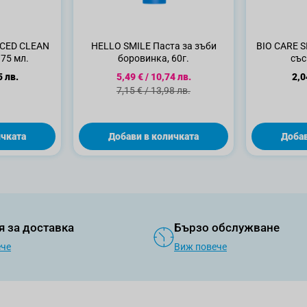
CED CLEAN
HELLO SMILE Паста за зъби
BIO CARE S
 75 мл.
боровинка, 60г.
със
Специална цена
5 лв.
5,49 €
/
10,74 лв.
2,0
Стандартна цена
7,15 €
/
13,98 лв.
ичката
Добави в количката
Добав
я за доставка
Бързо обслужване
ече
Виж повече