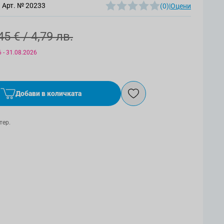
Арт. №
20233
(0)
|
Оцени
45 €
/ 4,79 лв.
 - 31.08.2026
Добави в количката
тер.