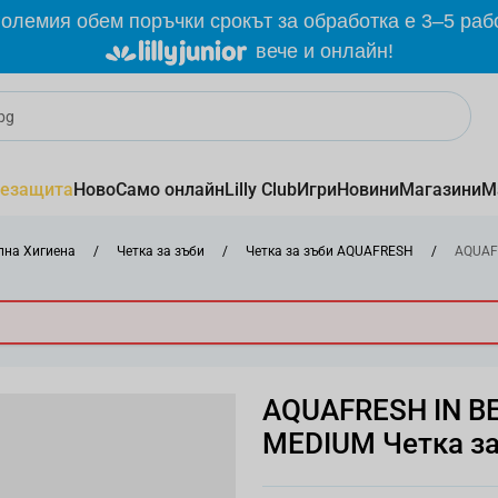
олемия обем поръчки срокът за обработка е 3–5 раб
вече и онлайн!
езащита
Ново
Само онлайн
Lilly Club
Игри
Новини
Магазини
М
лна Хигиена
/
Четка за зъби
/
Четка за зъби AQUAFRESH
/
AQUAF
AQUAFRESH IN B
MEDIUM Четка за