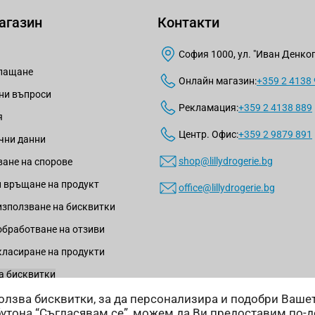
агазин
Контакти
София 1000, ул. "Иван Денкогл
плащане
Онлайн магазин:
+359 2 4138
ни въпроси
Рекламация:
+359 2 4138 889
я
Центр. Офис:
+359 2 9879 891
чни данни
shop@lillydrogerie.bg
ане на спорове
 връщане на продукт
office@lillydrogerie.bg
използване на бисквитки
обработване на отзиви
класиране на продукти
а бисквитки
зползва бисквитки, за да персонализира и подобри Ваш
бутона “Съгласявам се”, можем да Ви предоставим по-