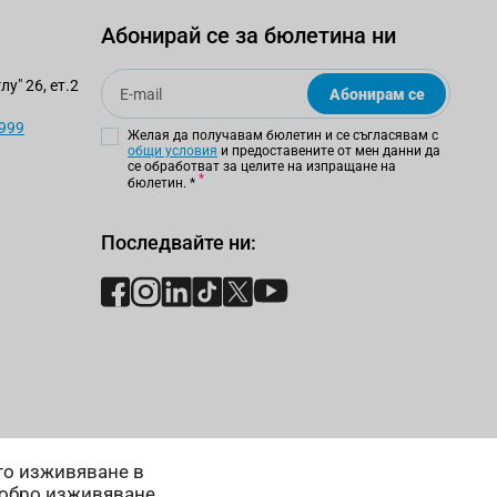
Абонирай се за бюлетина ни
Email
у" 26, ет.2
Абонирам се
 999
Желая да получавам бюлетин и се съгласявам с
общи условия
и предоставените от мен данни да
се обработват за целите на изпращане на
бюлетин.
*
Последвайте ни:
ето изживяване в
добро изживяване