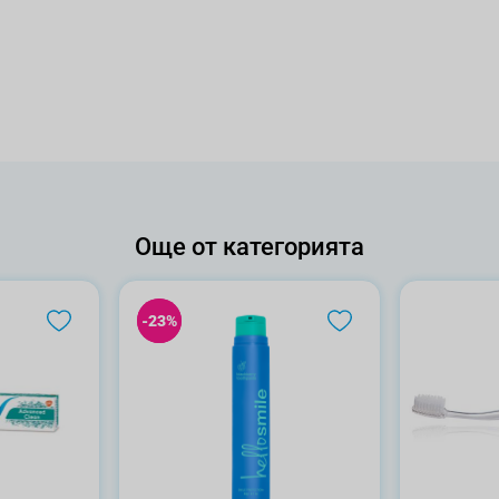
Още от категорията
-23%
-23%