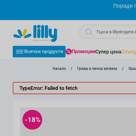
Прескачане към съдържанието
Поради г
Всички продукти
Промоции
Супер цена
Слънц
Начало
/
Грижа и лична хигиена
/
Ора
TypeError: Failed to fetch
-18%