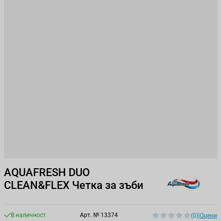
AQUAFRESH DUO
CLEAN&FLEX Четка за зъби
В наличност
Арт. №
13374
(0)
|
Оцени