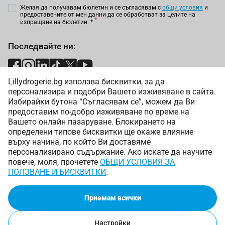
Желая да получавам бюлетин и се съгласявам с
общи условия
и
предоставените от мен данни да се обработват за целите на
изпращане на бюлетин.
*
Последвайте ни:
Lillydrogerie.bg използва бисквитки, за да
Начини на плащане:
персонализира и подобри Вашето изживяване в сайта.
Избирайки бутона “Съгласявам се”, можем да Ви
предоставим по-добро изживяване по време на
Вашето онлайн пазаруване. Блокирането на
определени типове бисквитки ще окаже влияние
върху начина, по който Ви доставяме
Начини на доставка:
персонализирано съдържание. Ако искате да научите
повече, моля, прочетете
ОБЩИ УСЛОВИЯ ЗА
ПОЛЗВАНЕ И БИСКВИТКИ
.
Приемам всички
Copyright © 2025 Лили Дрогерие ЕООД. Всички права
запазени.
Настройки
Онлайн магазин от