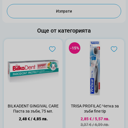
Изпрати
Още от категорията
-15%
-15%
BILKADENT GINGIVAL CARE
TRISA PROFILAC Четка за
Паста за зъби, 75 мл.
зъби fine tip
Специална цена
2,48 €
/
4,85 лв.
2,85 €
/
5,57 лв.
Стандартна цена
3,37 €
/
6,59 лв.