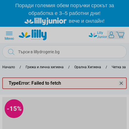
Прескачане към съдържанието
Поради големия обем поръчки срокът за
обработка е 3–5 работни дни!
вече и онлайн!
Lilly
Junior
Меню
Начало
/
Грижа и лична хигиена
/
Орална Хигиена
/
Четка за 
TypeError: Failed to fetch
-15%