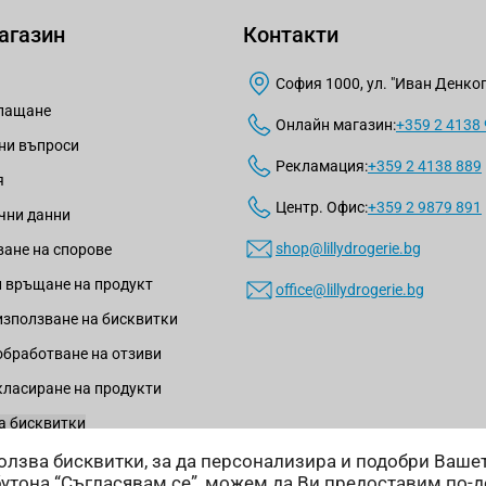
агазин
Контакти
София 1000, ул. "Иван Денкогл
плащане
Онлайн магазин:
+359 2 4138
ни въпроси
Рекламация:
+359 2 4138 889
я
Центр. Офис:
+359 2 9879 891
чни данни
shop@lillydrogerie.bg
ане на спорове
 връщане на продукт
office@lillydrogerie.bg
използване на бисквитки
обработване на отзиви
класиране на продукти
а бисквитки
зползва бисквитки, за да персонализира и подобри Ваш
бутона “Съгласявам се”, можем да Ви предоставим по-