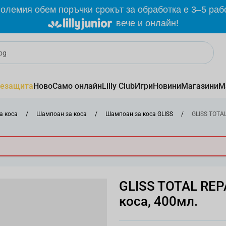
олемия обем поръчки срокът за обработка е 3–5 раб
вече и онлайн!
езащита
Ново
Само онлайн
Lilly Club
Игри
Новини
Магазини
М
а коса
/
Шампоан за коса
/
Шампоан за коса GLISS
/
GLISS TOTA
GLISS TOTAL REP
коса, 400мл.