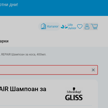
отни дни!
Lilly
Каталог
Junior
арки
L REPAIR Шампоан за коса, 400мл.
AIR Шампоан за