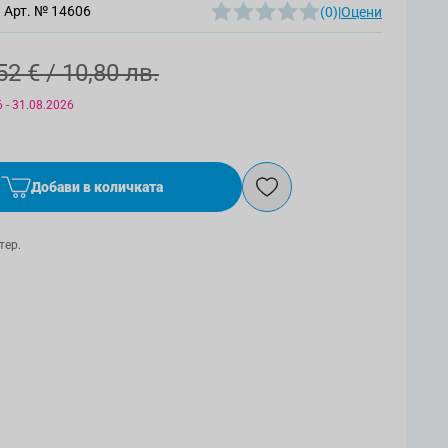
Арт. №
14606
(0)
|
Оцени
52 €
/ 10,80 лв.
 - 31.08.2026
Добави в количката
тер.