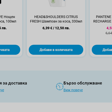
VE Нощен
HEAD&SHOULDERS CITRUS
PANTENE 
оса, 100мл
FRESH Шампоан за коса, 330мл
RECHARGE 
Спе
5 лв.
6,39 €
/
12,50 лв.
4,5
Ста
6,64
ичката
Добави в количката
Добав
я за доставка
Бързо обслужване
ече
Виж повече