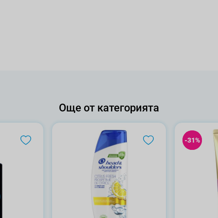
Още от категорията
-31%
-31%