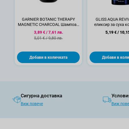
GARNIER BOTANIC THERAPY
GLISS AQUA REVI
MAGNETIC CHARCOAL Шампоан
еликсир за суха к
за суха коса, 400мл
Специална цена
3,89 €
/
7,61 лв.
5,19 €
/
10,1
Стандартна цена
5,01 €
/
9,80 лв.
Добави в количката
Добави в кол
Сигурна доставка
Услови
Виж повече
Виж пов