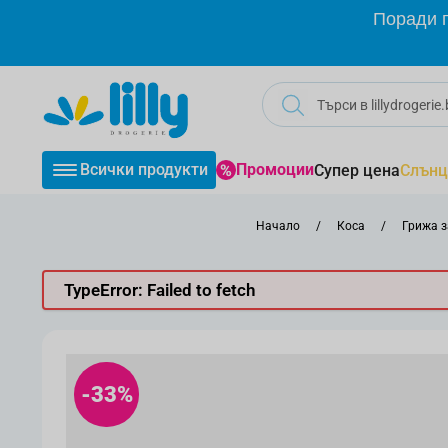
Прескачане към съдържанието
Поради г
Всички продукти
Промоции
Супер цена
Слънц
Начало
/
Коса
/
Грижа з
TypeError: Failed to fetch
-33%