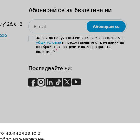
Абонирай се за бюлетина ни
Email
у" 26, ет.2
Абонирам се
 999
Желая да получавам бюлетин и се съгласявам с
общи условия
и предоставените от мен данни да
се обработват за целите на изпращане на
бюлетин.
*
Последвайте ни:
ето изживяване в
добро изживяване