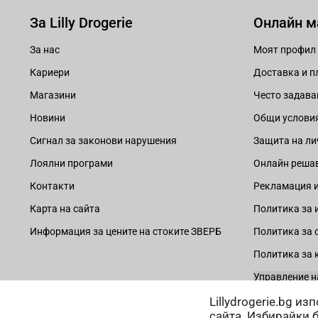
За Lilly Drogerie
Онлайн м
За нас
Моят профил
Кариери
Доставка и 
Магазини
Често задава
Новини
Общи услови
Сигнал за законови нарушения
Защита на ли
Лоялни програми
Онлайн решав
Контакти
Рекламация и
Карта на сайта
Политика за 
Информация за цените на стоките ЗВЕРБ
Политика за 
Политика за 
Управление н
Lillydrogerie.bg и
сайта. Избирайки 