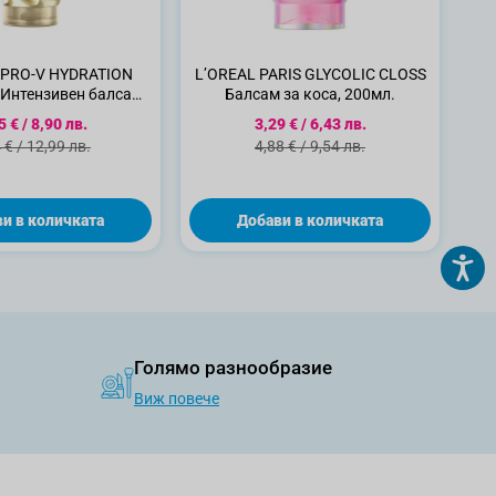
PRO-V HYDRATION
L’OREAL PARIS GLYCOLIC CLOSS
Интензивен балсам,
Балсам за коса, 200мл.
220 МЛ.
циална цена
Специална цена
5 €
/
8,90 лв.
3,29 €
/
6,43 лв.
ндартна цена
Стандартна цена
 €
/
12,99 лв.
4,88 €
/
9,54 лв.
и в количката
Добави в количката
Голямо разнообразие
Виж повече