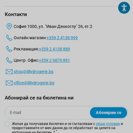
Контакти
София 1000, ул. "Иван Денкоглу" 26, ет.2
Онлайн магазин:
+359 2 4138 999
Рекламация:
+359 2 4138 889
Центр. Офис:
+359 2 9879 891
shop@lillydrogerie.bg
office@lillydrogerie.bg
Абонирай се за бюлетина ни
Email
Абонирам се
Желая да получавам бюлетин и се съгласявам с
общи условия
и
предоставените от мен данни да се обработват за целите на
изпращане на бюлетин.
*