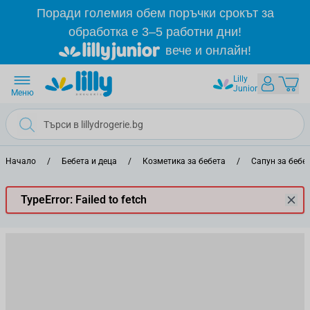
Прескачане към съдържанието
Поради големия обем поръчки срокът за
обработка е 3–5 работни дни!
вече и онлайн!
Lilly
Junior
Меню
Начало
/
Бебета и деца
/
Козметика за бебета
/
Сапун за бебе
TypeError: Failed to fetch