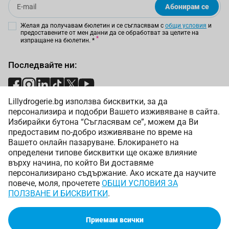
Абонирам се
Желая да получавам бюлетин и се съгласявам с
общи условия
и
предоставените от мен данни да се обработват за целите на
изпращане на бюлетин.
*
Последвайте ни:
Lillydrogerie.bg използва бисквитки, за да
Начини на плащане:
персонализира и подобри Вашето изживяване в сайта.
Избирайки бутона “Съгласявам се”, можем да Ви
предоставим по-добро изживяване по време на
Вашето онлайн пазаруване. Блокирането на
определени типове бисквитки ще окаже влияние
върху начина, по който Ви доставяме
Начини на доставка:
персонализирано съдържание. Ако искате да научите
повече, моля, прочетете
ОБЩИ УСЛОВИЯ ЗА
ПОЛЗВАНЕ И БИСКВИТКИ
.
Приемам всички
Copyright © 2025 Лили Дрогерие ЕООД. Всички права