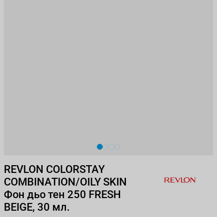
View larger image
View larger image
View larger image
View larger image
REVLON COLORSTAY
COMBINATION/OILY SKIN
Фон дьо тен 250 FRESH
BEIGE, 30 мл.