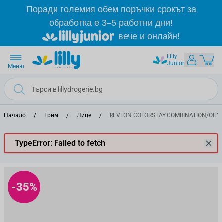
Прескачане към съдържанието
Поради големия обем поръчки срокът за
обработка е 3–5 работни дни!
вече и онлайн!
Lilly
Junior
Меню
Начало
/
Грим
/
Лице
/
REVLON COLORSTAY COMBINATION/OILY SK
TypeError: Failed to fetch
-35%