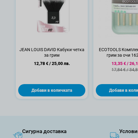
JEAN LOUIS DAVID Кабуки четка
ECOTOOLS Комплек
за грим
грим за очи 162
Специална ц
12,78 €
/
25,00 лв.
13,35 €
/
26,1
Стандартна 
17,84 €
/
34,8
Добави в количката
Добави в кол
Сигурна доставка
Услови