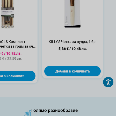
OLS Комплект
KILLY'S Четка за пудра, 1 бр.
четки за грим за очи
5,36 €
/
10,48 лв.
217, 2 бр.
циална цена
 €
/
16,92 лв.
дартна цена
5 €
/
22,59 лв.
Добави в количката
и в количката
Голямо разнообразие