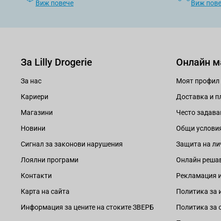
Виж повече
Виж пов
За Lilly Drogerie
Онлайн м
За нас
Моят профил
Кариери
Доставка и 
Магазини
Често задава
Новини
Общи услови
Сигнал за законови нарушения
Защита на ли
Лоялни програми
Онлайн решав
Контакти
Рекламация и
Карта на сайта
Политика за 
Информация за цените на стоките ЗВЕРБ
Политика за 