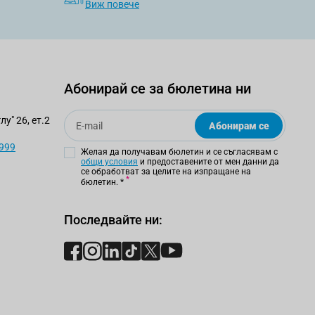
Виж повече
Абонирай се за бюлетина ни
Email
у" 26, ет.2
Абонирам се
 999
Желая да получавам бюлетин и се съгласявам с
общи условия
и предоставените от мен данни да
се обработват за целите на изпращане на
бюлетин.
*
Последвайте ни: