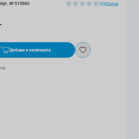
Арт. №
515960
(0)
|
Оцени
.
Добави в количката
тер.