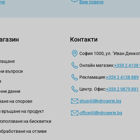
ече
Виж повече
агазин
Контакти
София 1000, ул. "Иван Денкогл
плащане
Онлайн магазин:
+359 2 4138
ни въпроси
Рекламация:
+359 2 4138 889
я
Центр. Офис:
+359 2 9879 891
чни данни
shop@lillydrogerie.bg
ане на спорове
 връщане на продукт
office@lillydrogerie.bg
използване на бисквитки
обработване на отзиви