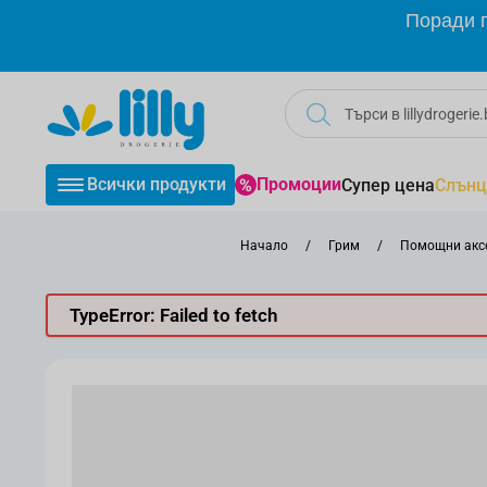
Прескачане към съдържанието
Поради г
Всички продукти
Промоции
Супер цена
Слънц
Начало
/
Грим
/
Помощни аксе
TypeError: Failed to fetch