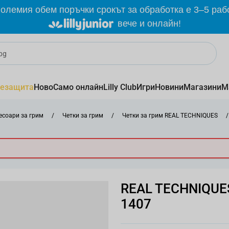
олемия обем поръчки срокът за обработка е 3–5 раб
вече и онлайн!
езащита
Ново
Само онлайн
Lilly Club
Игри
Новини
Магазини
М
соари за грим
/
Четки за грим
/
Четки за грим REAL TECHNIQUES
/
REAL TECHNIQUES
1407