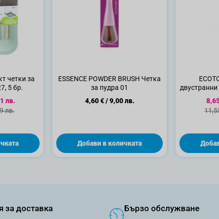
т четки за
ESSENCE POWDER BRUSH Четка
ECOTO
7, 5 бр.
за пудра 01
двустранни 
1
ена
Спе
1 лв.
4,60 €
/
9,00 лв.
8,65
цена
Стан
9 лв.
11,5
ичката
Добави в количката
Добав
я за доставка
Бързо обслужване