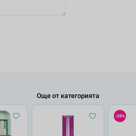
Още от категорията
-25%
-25%