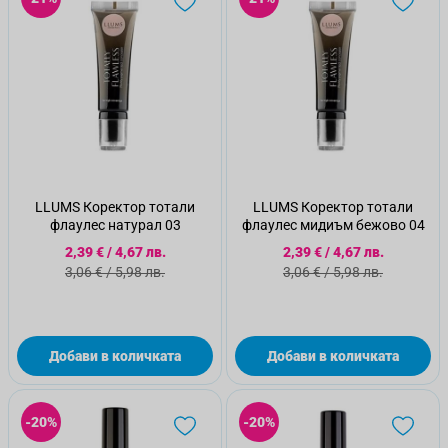
LLUMS Коректор тотали
LLUMS Коректор тотали
флаулес натурал 03
флаулес мидиъм бежово 04
Специална цена
Специална цена
2,39 €
/
4,67 лв.
2,39 €
/
4,67 лв.
Стандартна цена
Стандартна цена
3,06 €
/
5,98 лв.
3,06 €
/
5,98 лв.
Добави в количката
Добави в количката
-20%
-20%