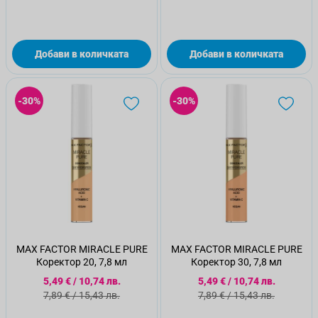
Добави в количката
Добави в количката
-30%
-30%
MAX FACTOR MIRACLE PURE
MAX FACTOR MIRACLE PURE
Коректор 20, 7,8 мл
Коректор 30, 7,8 мл
Специална цена
Специална цена
5,49 €
/
10,74 лв.
5,49 €
/
10,74 лв.
Стандартна цена
Стандартна цена
7,89 €
/
15,43 лв.
7,89 €
/
15,43 лв.