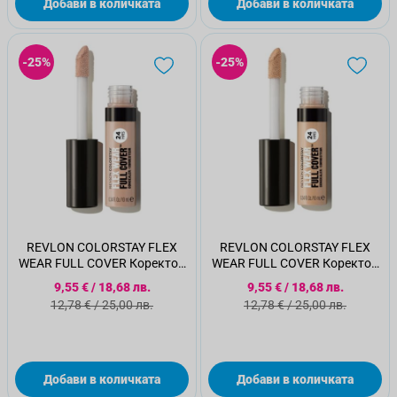
Добави в количката
Добави в количката
-25%
-25%
REVLON COLORSTAY FLEX
REVLON COLORSTAY FLEX
WEAR FULL COVER Коректор
WEAR FULL COVER Коректор
020,10мл
030, 10мл
Специална цена
Специална цена
9,55 €
/
18,68 лв.
9,55 €
/
18,68 лв.
Стандартна цена
Стандартна цена
12,78 €
/
25,00 лв.
12,78 €
/
25,00 лв.
Добави в количката
Добави в количката