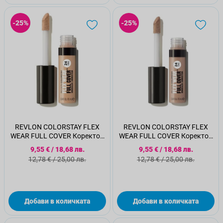
-25%
-25%
REVLON COLORSTAY FLEX
REVLON COLORSTAY FLEX
WEAR FULL COVER Коректор
WEAR FULL COVER Коректор
040,10мл
055,10мл
Специална цена
Специална цена
9,55 €
/
18,68 лв.
9,55 €
/
18,68 лв.
Стандартна цена
Стандартна цена
12,78 €
/
25,00 лв.
12,78 €
/
25,00 лв.
Добави в количката
Добави в количката