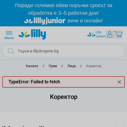
Прескачане към съдържанието
Поради големия обем поръчки срокът за
обработка е 3–5 работни дни!
вече и онлайн!
Lilly
Junior
Меню
Начало
/
Грим
/
Лице
/
Коректор
TypeError: Failed to fetch
Коректор