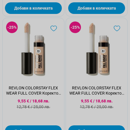
Добави в количката
Добави в количката
-25%
-25%
REVLON COLORSTAY FLEX
REVLON COLORSTAY FLEX
WEAR FULL COVER Коректор
WEAR FULL COVER Коректор
055, 10мл
015 ,10мл
Специална цена
Специална цена
9,55 €
/
18,68 лв.
9,55 €
/
18,68 лв.
Стандартна цена
Стандартна цена
12,78 €
/
25,00 лв.
12,78 €
/
25,00 лв.