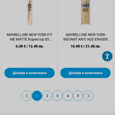
MAYBELLINE NEW YORK FIT
MAYBELLINE NEW YORK
ME MATTE Коректор 05
INSTANT ANTI AGE ERASER
IVORY, 6.8 мл.
Коректор за очи 6 Neutralizer,
6,38 €
/
12,48 лв.
10,98 €
/
21,48 лв.
1 бр.
Добави в количката
Добави в количката
1
2
3
4
5
В момента четете страница
Страница
Страница
Страница
Страница