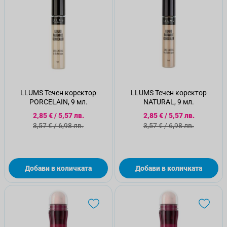
LLUMS Течен коректор
LLUMS Течен коректор
PORCELAIN, 9 мл.
NATURAL, 9 мл.
Специална цена
Специална цена
2,85 €
/
5,57 лв.
2,85 €
/
5,57 лв.
Стандартна цена
Стандартна цена
3,57 €
/
6,98 лв.
3,57 €
/
6,98 лв.
Добави в количката
Добави в количката