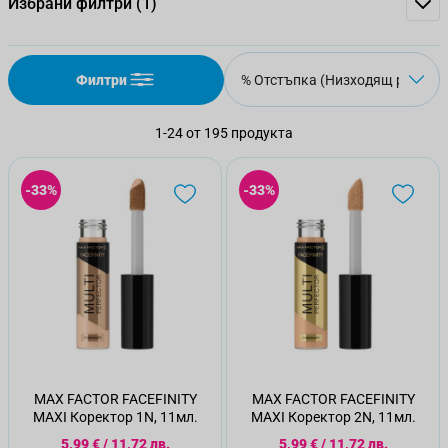
Избрани филтри
(1)
Филтри
1
-
24
от
195
продукта
-33%
-33%
MAX FACTOR FACEFINITY
MAX FACTOR FACEFINITY
MAXI Коректор 1N, 11мл.
MAXI Коректор 2N, 11мл.
Специална цена
Специална цена
5,99 €
/
11,72 лв.
5,99 €
/
11,72 лв.