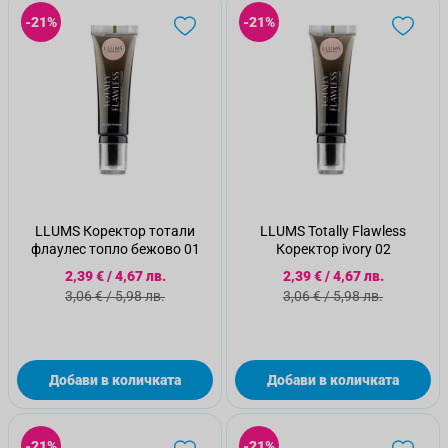
-21%
-21%
LLUMS Коректор тотали
LLUMS Totally Flawless
флаулес топло бежово 01
Коректор ivory 02
Специална цена
Специална цена
2,39 €
/
4,67 лв.
2,39 €
/
4,67 лв.
Стандартна цена
Стандартна цена
3,06 €
/
5,98 лв.
3,06 €
/
5,98 лв.
Добави в количката
Добави в количката
-21%
-21%