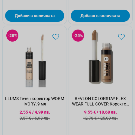
Добави в количката
Добави в количката
-28%
-25%
LLUMS Течен коректор WORM
REVLON COLORSTAY FLEX
IVORY ,9 мл
WEAR FULL COVER Коректор
060,10мл
Специална цена
Специална цена
2,55 €
/
4,99 лв.
9,55 €
/
18,68 лв.
Стандартна цена
Стандартна цена
3,57 €
/
6,98 лв.
12,78 €
/
25,00 лв.