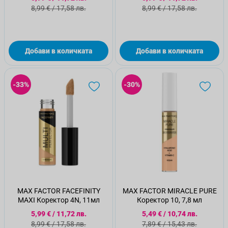
Стандартна цена
Стандартна цена
8,99 €
/
17,58 лв.
8,99 €
/
17,58 лв.
Добави в количката
Добави в количката
-33%
-30%
MAX FACTOR FACEFINITY
MAX FACTOR MIRACLE PURE
MAXI Коректор 4N, 11мл
Коректор 10, 7,8 мл
Специална цена
Специална цена
5,99 €
/
11,72 лв.
5,49 €
/
10,74 лв.
Стандартна цена
Стандартна цена
8,99 €
/
17,58 лв.
7,89 €
/
15,43 лв.